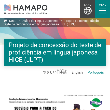
Skip
LANG
MENU
to
content
HOME
>
Aulas de Língua Japonesa
>
Projeto de concessão do
teste de proficiência em língua japonesa HICE (JLPT)
Projeto de concessão do teste de
proficiência em língua japonesa
HICE (JLPT)
にほんご
やさしい
日本語
English
Português