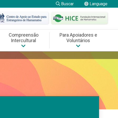
Buscar
Language
日本語
にほんご
やさしい
日本語
English
Compreensão
Para Apoiadores e
Intercultural
Voluntários
Português
Filipino
angeiros
cultural
Para Apoiadores e Voluntários
Cursos de Capacitação
ngua japonesa HICE (JLPT)
Tiếng Việt
nização Internacional
Trabalho Voluntário
中文
Español
Indonesia