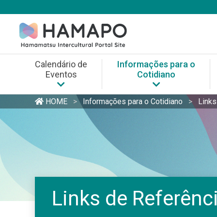
Skip
to
content
Calendário de
Informações para o
Eventos
Cotidiano
Informações para o Coti
HOME
>
Informações para o Cotidiano
>
Links
Informações / Balcão de 
Links de Referência
Links de Referênc