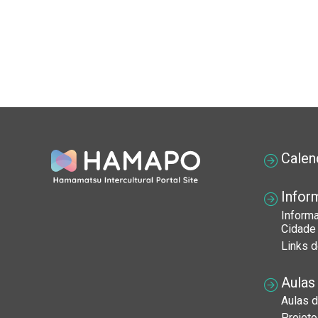
Calen
Infor
Inform
Cidade
Links d
Aulas
Aulas d
Projet