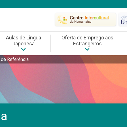
Aulas de Língua
Oferta de Emprego aos
Japonesa
Estrangeiros
diano
Aulas de Língua Japonesa
Oferta de Emprego aos Estr
Compreensão Inter
 de Referência
Consultas da Cidade de Hamamatsu
Busca de Emprego
Estudo de Idiomas
Projeto de concessão do teste de proficiência em lí
Eventos de Confrater
ia