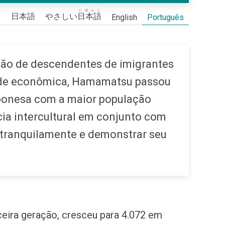
にほんご
日本語
やさしい
日本語
English
Português
ação de descendentes de imigrantes
dade econômica, Hamamatsu passou
aponesa com a maior população
ia intercultural em conjunto com
 tranquilamente e demonstrar seu
rceira geração, cresceu para 4.072 em