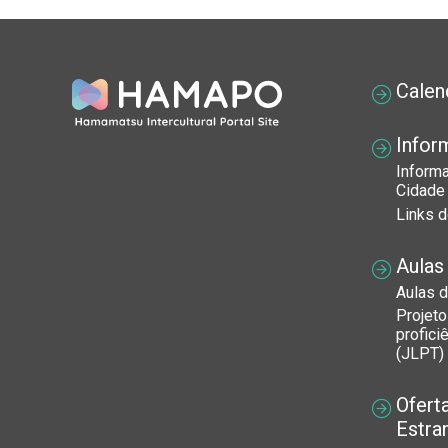
Calen
Infor
Inform
Cidade
Links d
Aulas
Aulas d
Projet
profici
(JLPT)
Ofert
Estra