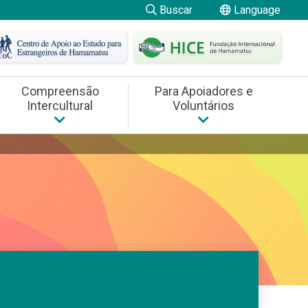
Buscar
Language
日本語
にほんご
やさしい
日本語
English
Compreensão
Para Apoiadores e
Intercultural
Voluntários
Português
Filipino
ngeiros
cultural
Para Apoiadores e Voluntários
Cursos de Capacitação
ngua japonesa HICE (JLPT)
Tiếng Việt
nização Internacional
Trabalho Voluntário
中文
Español
Indonesia