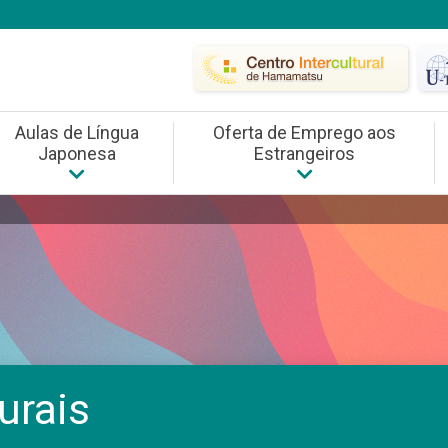
Aulas de Língua
Oferta de Emprego aos
Japonesa
Estrangeiros
diano
Aulas de Língua Japonesa
Oferta de Emprego aos Estra
Compreensão Inter
Consultas da Cidade de Hamamatsu
Busca de Emprego
Estudo de Idiomas
Projeto de concessão do teste de proficiência em lí
Eventos de Confrater
urais