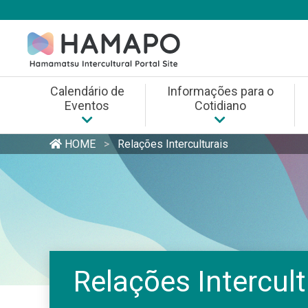
Skip
to
content
Calendário de
Informações para o
Eventos
Cotidiano
Informações para o Coti
HOME
>
Relações Interculturais
Informações / Balcão de 
Links de Referência
Relações Intercult