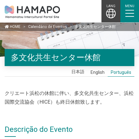
Skip
LANG
MENU
to
content
HOME
>
Calendário de Eventos
>
多文化共生センター休館
多文化共生センター休館
日本語
English
Português
クリエート浜松の休館に伴い、多文化共生センター、浜松
国際交流協会（HICE）も終日休館致します。
Descrição do Evento