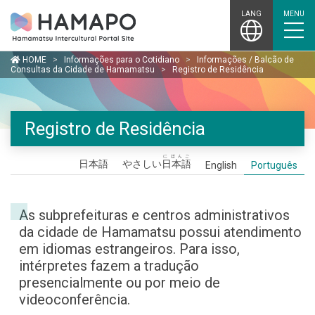
Skip
LANG
MENU
to
content
HOME
>
Informações para o Cotidiano
>
Informações / Balcão de
Consultas da Cidade de Hamamatsu
>
Registro de Residência
Registro de Residência
にほんご
日本語
やさしい
日本語
English
Português
As subprefeituras e centros administrativos
da cidade de Hamamatsu possui atendimento
em idiomas estrangeiros. Para isso,
intérpretes fazem a tradução
presencialmente ou por meio de
videoconferência.