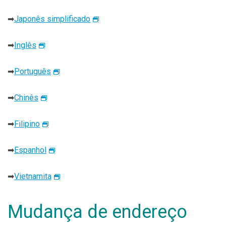
➡
Japonês simplificado
➡
Inglês
➡
Português
➡
Chinês
➡
Filipino
➡
Espanhol
➡
Vietnamita
Mudança de endereço