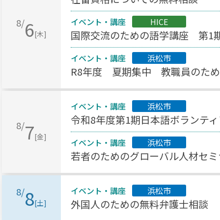
イベント・講座
HICE
8/
6
国際交流のための語学講座 第1
[木]
イベント・講座
浜松市
R8年度 夏期集中 教職員のた
イベント・講座
浜松市
令和8年度第1期日本語ボランティア
8/
7
[金]
イベント・講座
浜松市
若者のためのグローバル人材セミ
イベント・講座
浜松市
8/
8
外国人のための無料弁護士相談
[土]