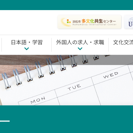
日本語・学習
外国人の求人・求職
文化交
TOP
日本語・学習 TOP
外国人の求人・求職 TOP
文化交流・国際理解
・相談
日本語を教室で学ぶ
仕事を探す
国際理解・交流の
自分で学ぶ
職場定着サポート
国際交流イベント
HICE日本語能力試験（JLPT）助成事業
ホームステイコー
フェアトレード活
市民グループ活動
ー