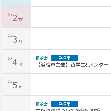
8/
2
[日]
8/
3
[月]
相談会
浜松市
8/
4
【浜松市主催】留学生&メンター
[火]
8/
5
[水]
相談会
浜松市
在留資格についての無料相談