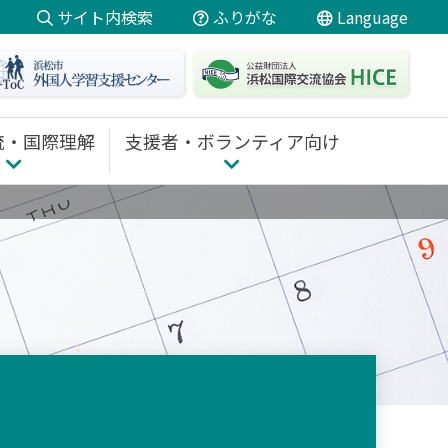
サイト内検索
ふりがな
Language
日本語
にほんご
やさしい
日本語
流・国際理解
支援者・ボランティア向け
English
Português
 TOP
支援者・ボランティア向け TOP
Filipino
ための講座
研修・養成講座のご案内
ボランティア活動
Tiếng Việt
ディネート
通訳・翻訳を依頼したい
中文
動支援
教材・報告書ダウンロード
支援
Español
Indonesia