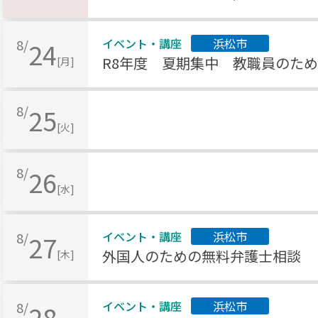
イベント・講座
浜松市
8/
24
R8年度 夏期集中 教職員のた
[月]
8/
25
[火]
8/
26
[水]
イベント・講座
浜松市
8/
27
外国人のための無料弁護士相談
[木]
イベント・講座
浜松市
8/
28