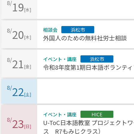
8/
19
[水]
相談会
浜松市
8/
20
外国人のための無料社労士相談
[木]
イベント・講座
浜松市
8/
21
令和8年度第1期日本語ボランティア
[金]
8/
22
[土]
イベント・講座
HICE
8/
23
U-ToC日本語教室 プロジェクト
[日]
ス R7もみじクラス）