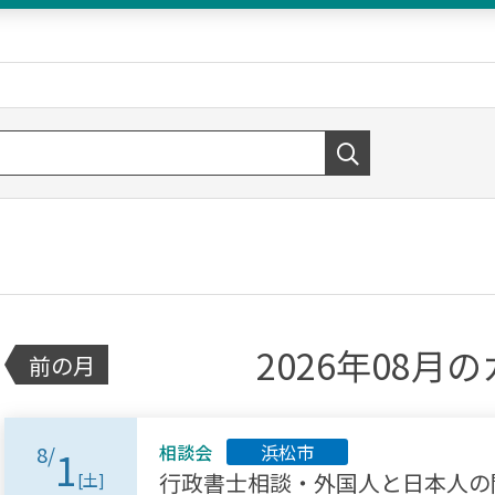
2026年08月の
前の月
相談会
浜松市
8/
1
行政書士相談・外国人と日本人の
[土]