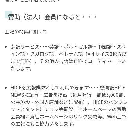
賛助（法人）会員になると・・・
上記の特典に加えて
翻訳サービス……英語・ポルトガル語・中国語・スペ
イン語・タガログ語、ベトナム語（A４サイズ2枚程度
まで無料）、その他の言語は有料でコーディネートい
たします。
HICEを広報媒体として利用できます…… 機関紙HICE
NEWSに記事・広告を掲載（毎月発行 部数5,000部、
公共施設・外国人店舗などに配布）、HICEのパンフレ
ットスタンドにチラシ等配架、当ホームページの賛助
会員欄に貴社ホームページのリンク掲載等、Web上で
の広報にもご協力いたします。