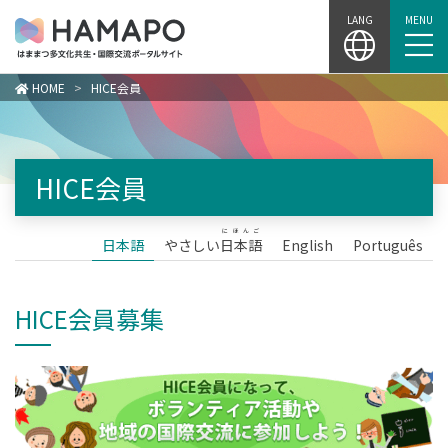
Skip
LANG
MENU
to
content
HOME
>
HICE会員
HICE会員
にほんご
日本語
やさしい
日本語
English
Português
HICE会員募集