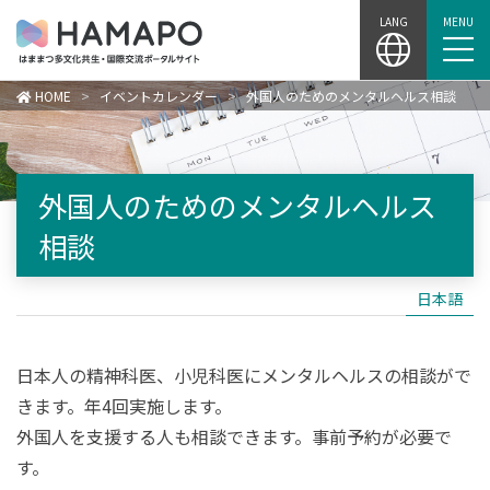
Skip
LANG
MENU
to
content
HOME
>
イベントカレンダー
>
外国人のためのメンタルヘルス相談
外国人のためのメンタルヘルス
相談
日本語
日本人の精神科医、小児科医にメンタルヘルスの相談がで
きます。年4回実施します。
外国人を支援する人も相談できます。事前予約が必要で
す。