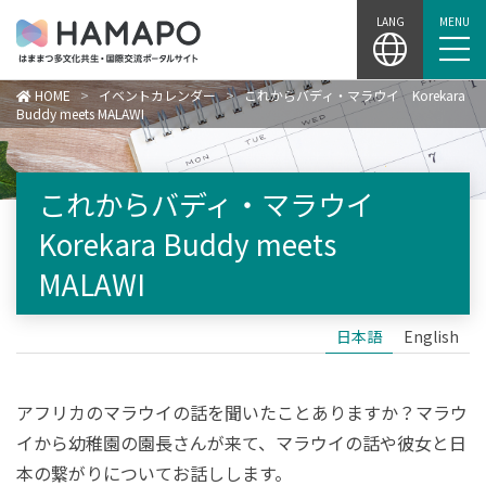
Skip
LANG
MENU
to
content
HOME
>
イベントカレンダー
>
これからバディ・マラウイ Korekara
Buddy meets MALAWI
これからバディ・マラウイ
Korekara Buddy meets
MALAWI
日本語
English
アフリカのマラウイの話を聞いたことありますか？マラウ
イから幼稚園の園長さんが来て、マラウイの話や彼女と日
本の繋がりについてお話しします。