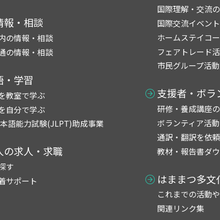
国際理解・交流の
情報・相談
国際交流イベント
ホームステイコー
内の情報・相談
フェアトレード活
通の情報・相談
市民グループ活動
語・学習
支援者・ボラ
を教室で学ぶ
研修・養成講座の
を自分で学ぶ
ボランティア活動
日本語能力試験(JLPT)助成事業
通訳・翻訳を依頼
人の求人・求職
教材・報告書ダウ
探す
はままつ多文
着サポート
これまでの活動や
関連リンク集