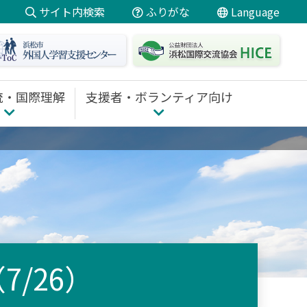
サイト内検索
ふりがな
Language
日本語
にほんご
やさしい
日本語
流・国際理解
支援者・ボランティア向け
English
Português
 TOP
支援者・ボランティア向け TOP
Filipino
ための講座
研修・養成講座のご案内
ボランティア活動
Tiếng Việt
ディネート
通訳・翻訳を依頼したい
中文
動支援
教材・報告書ダウンロード
支援
Español
/26）
Indonesia