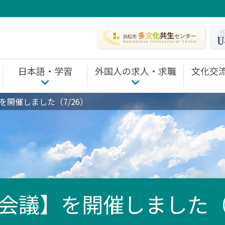
日本語・学習
外国人の求人・求職
文化交
TOP
日本語・学習 TOP
外国人の求人・求職 TOP
文化交流・国際理解
開催しました（7/26）
・相談
日本語を教室で学ぶ
仕事を探す
国際理解・交流の
自分で学ぶ
職場定着サポート
国際交流イベント
HICE日本語能力試験（JLPT）助成事業
ホームステイコー
フェアトレード活
市民グループ活動
会議】を開催しました（7