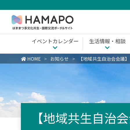
Skip
to
content
イベントカレンダー
生活情報・相談
生活情報・相談 
HOME
>
お知らせ
>
【地域共生自治会会議】を
浜松市内の情報
全国共通
【地域共生自治会