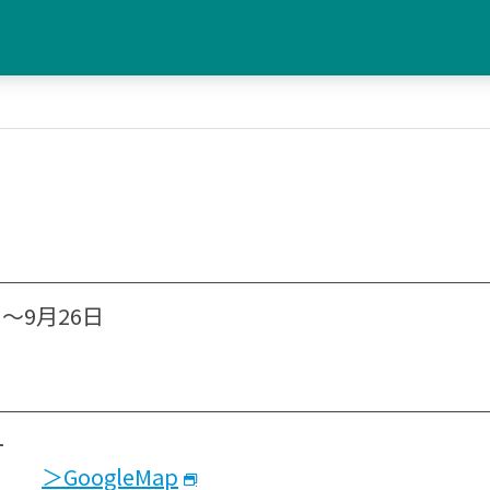
日～9月26日
ー
41
＞GoogleMap