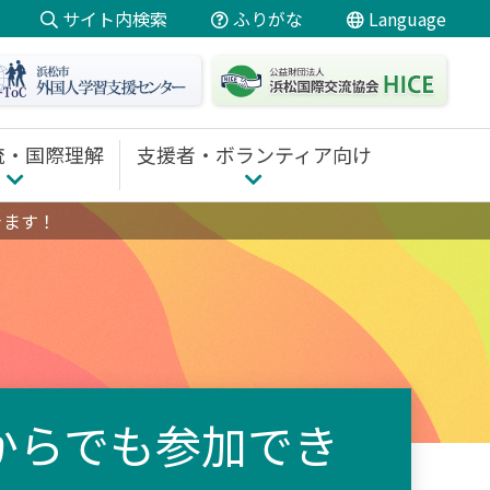
サイト内検索
ふりがな
Language
日本語
にほんご
やさしい
日本語
流・国際理解
支援者・ボランティア向け
English
Português
 TOP
支援者・ボランティア向け TOP
きます！
Filipino
ための講座
研修・養成講座のご案内
ボランティア活動
Tiếng Việt
ディネート
通訳・翻訳を依頼したい
中文
動支援
教材・報告書ダウンロード
支援
Español
からでも参加でき
Indonesia