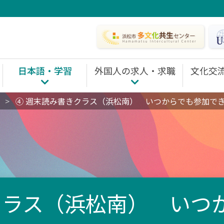
日本語・学習
外国人の求人・求職
文化交
TOP
日本語・学習 TOP
外国人の求人・求職 TOP
文化交流・国際理解
>
④ 週末読み書きクラス（浜松南） いつからでも参加で
・相談
日本語を教室で学ぶ
仕事を探す
国際理解・交流の
自分で学ぶ
職場定着サポート
国際交流イベント
HICE日本語能力試験（JLPT）助成事業
ホームステイコー
フェアトレード活
市民グループ活動
クラス（浜松南） いつ