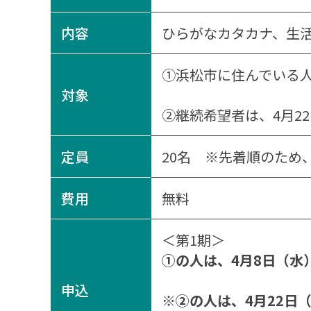
内容
ひらがなカタカナ、生活
①浜松市に住んでいる
対象
②継続希望者は、4月2
定員
20名 ※先着順のため
費用
無料
＜第1期＞
①の人は、4月8日（水）
申込
※
②の人は、4月22日