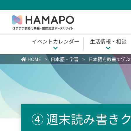
Skip
to
content
イベントカレンダー
生活情報・相談
生活情報・相談 
HOME
>
日本語・学習
>
日本語を教室で学ぶ
浜松市内の情報
全国共通
④ 週末読み書き