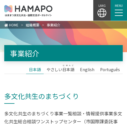
Skip
LANG
MENU
to
content
HOME
>
組織概要
>
事業紹介
事業紹介
にほんご
日本語
やさしい
日本語
English
Português
多文化共生のまちづくり
多文化共生のまちづくり事業一覧相談・情報提供事業多文
化共生総合相談ワンストップセンター（市国際課委託事